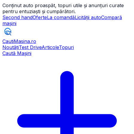
Conținut auto proaspăt, topuri utile și anunțuri curate
pentru entuziaști și cumpărători.
Second hand
Oferte
La comandă
Licității auto
Compară
mașini
CautiMasina
.ro
Noutăți
Test Drive
Articole
Topuri
Caută Mașini