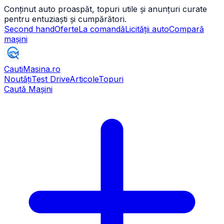
Conținut auto proaspăt, topuri utile și anunțuri curate
pentru entuziaști și cumpărători.
Second hand
Oferte
La comandă
Licității auto
Compară
mașini
CautiMasina
.ro
Noutăți
Test Drive
Articole
Topuri
Caută Mașini