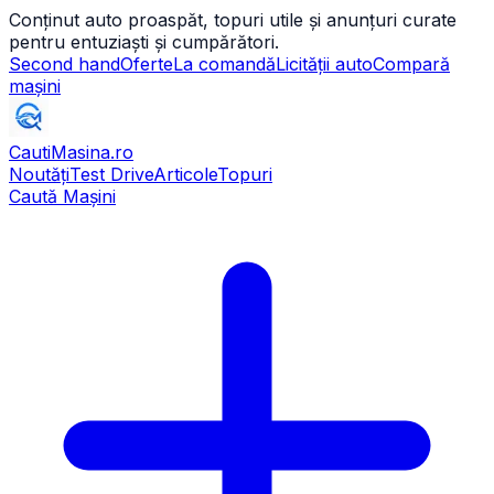
Conținut auto proaspăt, topuri utile și anunțuri curate
pentru entuziaști și cumpărători.
Second hand
Oferte
La comandă
Licității auto
Compară
mașini
CautiMasina
.ro
Noutăți
Test Drive
Articole
Topuri
Caută Mașini