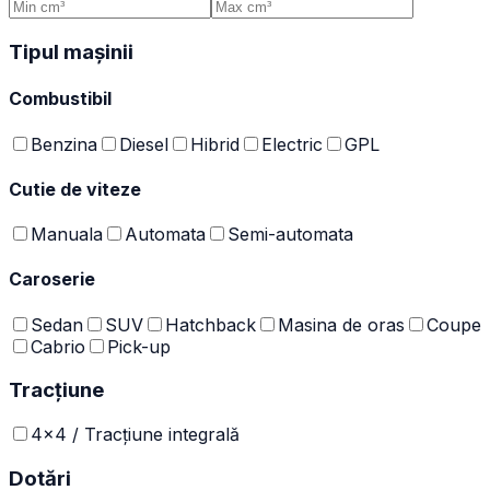
Tipul mașinii
Combustibil
Benzina
Diesel
Hibrid
Electric
GPL
Cutie de viteze
Manuala
Automata
Semi-automata
Caroserie
Sedan
SUV
Hatchback
Masina de oras
Coupe
Cabrio
Pick-up
Tracțiune
4x4 / Tracțiune integrală
Dotări