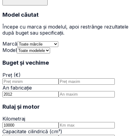
Model căutat
Începe cu marca și modelul, apoi restrânge rezultatele
după buget sau specificații.
Marcă
Model
Buget și vechime
Preț (€)
An fabricație
Rulaj și motor
Kilometraj
Capacitate cilindrică (cm³)