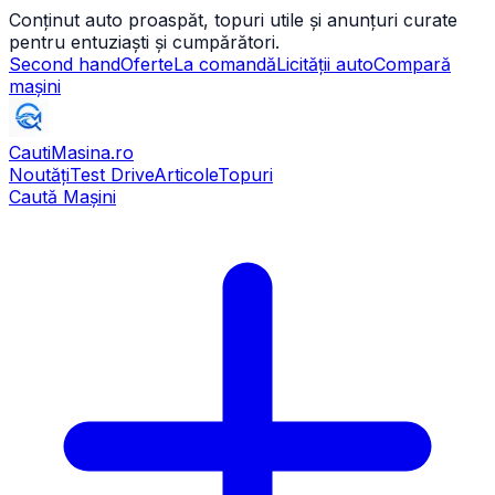
Conținut auto proaspăt, topuri utile și anunțuri curate
pentru entuziaști și cumpărători.
Second hand
Oferte
La comandă
Licității auto
Compară
mașini
CautiMasina
.ro
Noutăți
Test Drive
Articole
Topuri
Caută Mașini