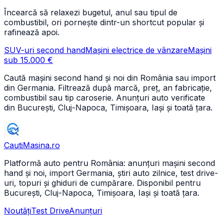
Încearcă să relaxezi bugetul, anul sau tipul de
combustibil, ori pornește dintr-un shortcut popular și
rafinează apoi.
SUV-uri second hand
Mașini electrice de vânzare
Mașini
sub 15.000 €
Caută mașini second hand și noi din România sau import
din Germania. Filtrează după marcă, preț, an fabricație,
combustibil sau tip caroserie. Anunțuri auto verificate
din București, Cluj-Napoca, Timișoara, Iași și toată țara.
CautiMasina
.ro
Platformă auto pentru România: anunțuri mașini second
hand și noi, import Germania, știri auto zilnice, test drive-
uri, topuri și ghiduri de cumpărare. Disponibil pentru
București, Cluj-Napoca, Timișoara, Iași și toată țara.
Noutăți
Test Drive
Anunțuri