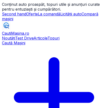
Conținut auto proaspăt, topuri utile și anunțuri curate
pentru entuziaști și cumpărători.
Second hand
Oferte
La comandă
Licității auto
Compară
mașini
CautiMasina
.ro
Noutăți
Test Drive
Articole
Topuri
Caută Mașini