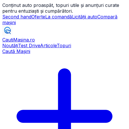
Conținut auto proaspăt, topuri utile și anunțuri curate
pentru entuziaști și cumpărători.
Second hand
Oferte
La comandă
Licității auto
Compară
mașini
CautiMasina
.ro
Noutăți
Test Drive
Articole
Topuri
Caută Mașini