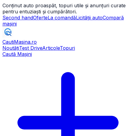
Conținut auto proaspăt, topuri utile și anunțuri curate
pentru entuziaști și cumpărători.
Second hand
Oferte
La comandă
Licității auto
Compară
mașini
CautiMasina
.ro
Noutăți
Test Drive
Articole
Topuri
Caută Mașini