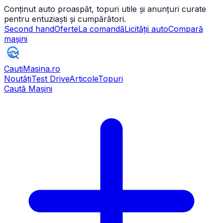
Conținut auto proaspăt, topuri utile și anunțuri curate
pentru entuziaști și cumpărători.
Second hand
Oferte
La comandă
Licității auto
Compară
mașini
CautiMasina
.ro
Noutăți
Test Drive
Articole
Topuri
Caută Mașini