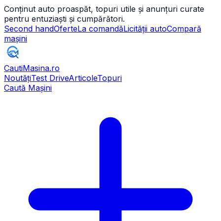
Conținut auto proaspăt, topuri utile și anunțuri curate
pentru entuziaști și cumpărători.
Second hand
Oferte
La comandă
Licității auto
Compară
mașini
CautiMasina
.ro
Noutăți
Test Drive
Articole
Topuri
Caută Mașini