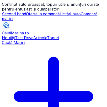
Conținut auto proaspăt, topuri utile și anunțuri curate
pentru entuziaști și cumpărători.
Second hand
Oferte
La comandă
Licității auto
Compară
mașini
CautiMasina
.ro
Noutăți
Test Drive
Articole
Topuri
Caută Mașini