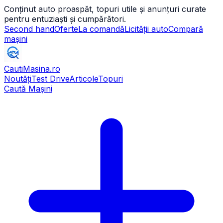
Conținut auto proaspăt, topuri utile și anunțuri curate
pentru entuziaști și cumpărători.
Second hand
Oferte
La comandă
Licității auto
Compară
mașini
CautiMasina
.ro
Noutăți
Test Drive
Articole
Topuri
Caută Mașini