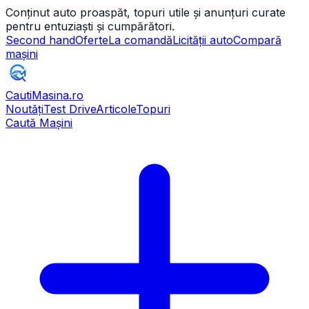
Conținut auto proaspăt, topuri utile și anunțuri curate
pentru entuziaști și cumpărători.
Second hand
Oferte
La comandă
Licității auto
Compară
mașini
CautiMasina
.ro
Noutăți
Test Drive
Articole
Topuri
Caută Mașini