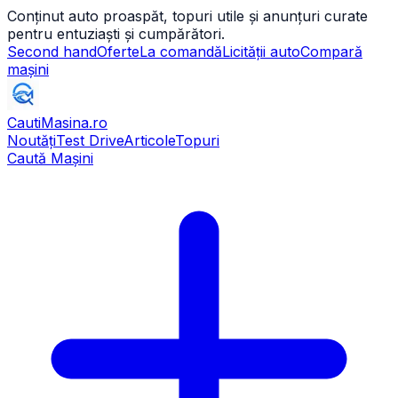
Conținut auto proaspăt, topuri utile și anunțuri curate
pentru entuziaști și cumpărători.
Second hand
Oferte
La comandă
Licității auto
Compară
mașini
CautiMasina
.ro
Noutăți
Test Drive
Articole
Topuri
Caută Mașini