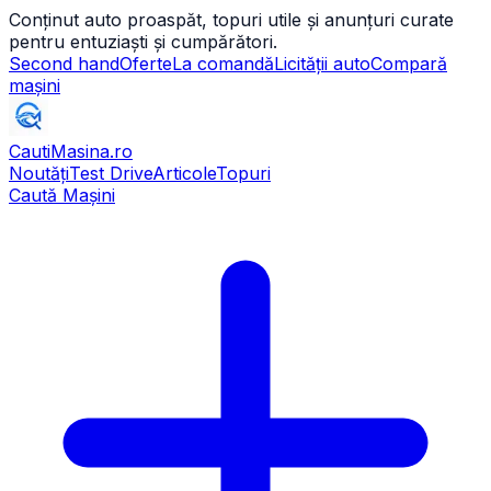
Conținut auto proaspăt, topuri utile și anunțuri curate
pentru entuziaști și cumpărători.
Second hand
Oferte
La comandă
Licității auto
Compară
mașini
CautiMasina
.ro
Noutăți
Test Drive
Articole
Topuri
Caută Mașini