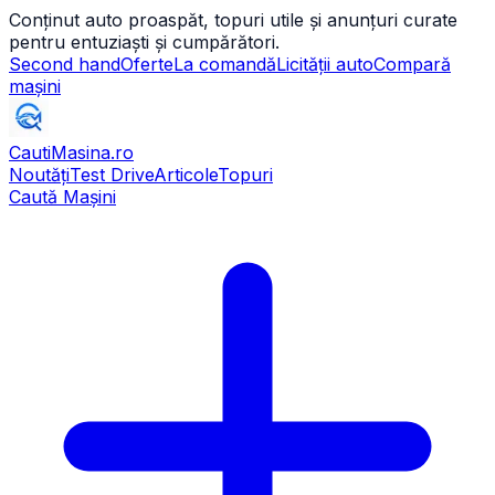
Conținut auto proaspăt, topuri utile și anunțuri curate
pentru entuziaști și cumpărători.
Second hand
Oferte
La comandă
Licității auto
Compară
mașini
CautiMasina
.ro
Noutăți
Test Drive
Articole
Topuri
Caută Mașini