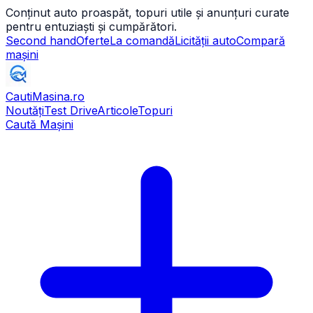
Conținut auto proaspăt, topuri utile și anunțuri curate
pentru entuziaști și cumpărători.
Second hand
Oferte
La comandă
Licității auto
Compară
mașini
CautiMasina
.ro
Noutăți
Test Drive
Articole
Topuri
Caută Mașini