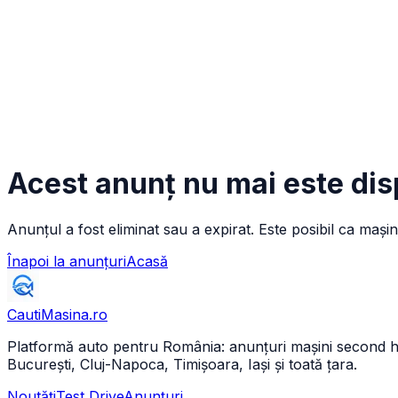
Acest anunț nu mai este dis
Anunțul a fost eliminat sau a expirat. Este posibil ca mașin
Înapoi la anunțuri
Acasă
CautiMasina
.ro
Platformă auto pentru România: anunțuri mașini second hand 
București, Cluj-Napoca, Timișoara, Iași și toată țara.
Noutăți
Test Drive
Anunțuri