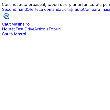
Conținut auto proaspăt, topuri utile și anunțuri curate pen
Second hand
Oferte
La comandă
Licității auto
Compară mași
CautiMasina
.ro
Noutăți
Test Drive
Articole
Topuri
Caută Mașini