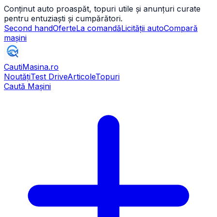
Conținut auto proaspăt, topuri utile și anunțuri curate
pentru entuziaști și cumpărători.
Second hand
Oferte
La comandă
Licității auto
Compară
mașini
CautiMasina
.ro
Noutăți
Test Drive
Articole
Topuri
Caută Mașini