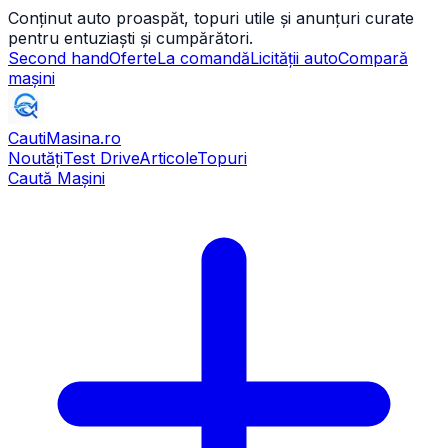
Conținut auto proaspăt, topuri utile și anunțuri curate
pentru entuziaști și cumpărători.
Second hand
Oferte
La comandă
Licității auto
Compară
mașini
CautiMasina
.ro
Noutăți
Test Drive
Articole
Topuri
Caută Mașini