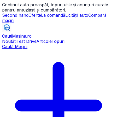
Conținut auto proaspăt, topuri utile și anunțuri curate
pentru entuziaști și cumpărători.
Second hand
Oferte
La comandă
Licității auto
Compară
mașini
CautiMasina
.ro
Noutăți
Test Drive
Articole
Topuri
Caută Mașini