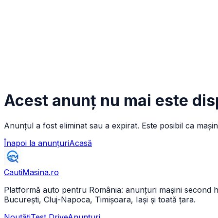
Acest anunț nu mai este dis
Anunțul a fost eliminat sau a expirat. Este posibil ca mașin
Înapoi la anunțuri
Acasă
CautiMasina
.ro
Platformă auto pentru România: anunțuri mașini second hand 
București, Cluj-Napoca, Timișoara, Iași și toată țara.
Noutăți
Test Drive
Anunțuri