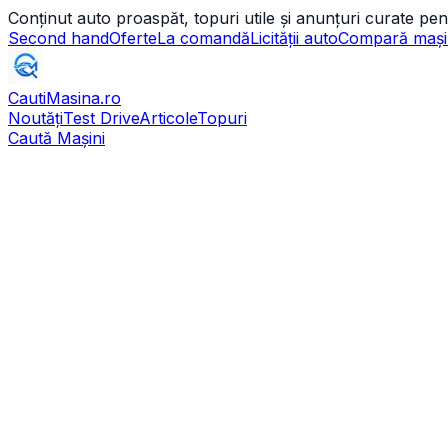
Conținut auto proaspăt, topuri utile și anunțuri curate pen
Second hand
Oferte
La comandă
Licității auto
Compară mași
CautiMasina
.ro
Noutăți
Test Drive
Articole
Topuri
Caută Mașini