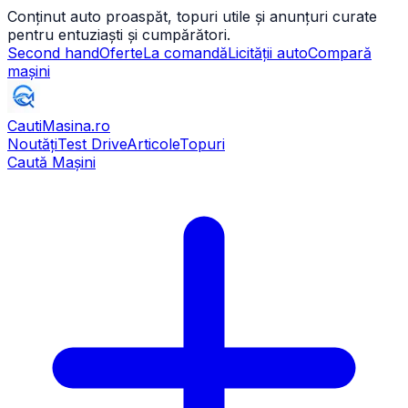
Conținut auto proaspăt, topuri utile și anunțuri curate
pentru entuziaști și cumpărători.
Second hand
Oferte
La comandă
Licității auto
Compară
mașini
CautiMasina
.ro
Noutăți
Test Drive
Articole
Topuri
Caută Mașini