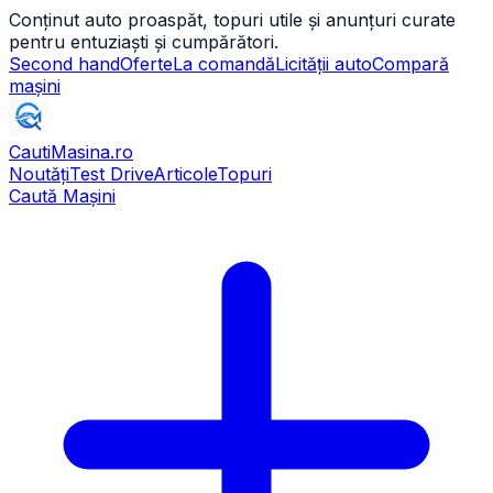
Conținut auto proaspăt, topuri utile și anunțuri curate
pentru entuziaști și cumpărători.
Second hand
Oferte
La comandă
Licității auto
Compară
mașini
CautiMasina
.ro
Noutăți
Test Drive
Articole
Topuri
Caută Mașini