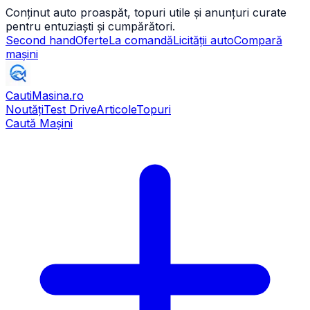
Conținut auto proaspăt, topuri utile și anunțuri curate
pentru entuziaști și cumpărători.
Second hand
Oferte
La comandă
Licității auto
Compară
mașini
CautiMasina
.ro
Noutăți
Test Drive
Articole
Topuri
Caută Mașini