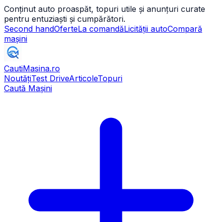
Conținut auto proaspăt, topuri utile și anunțuri curate
pentru entuziaști și cumpărători.
Second hand
Oferte
La comandă
Licității auto
Compară
mașini
CautiMasina
.ro
Noutăți
Test Drive
Articole
Topuri
Caută Mașini