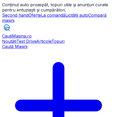
Conținut auto proaspăt, topuri utile și anunțuri curate
pentru entuziaști și cumpărători.
Second hand
Oferte
La comandă
Licității auto
Compară
mașini
CautiMasina
.ro
Noutăți
Test Drive
Articole
Topuri
Caută Mașini