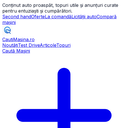
Conținut auto proaspăt, topuri utile și anunțuri curate
pentru entuziaști și cumpărători.
Second hand
Oferte
La comandă
Licității auto
Compară
mașini
CautiMasina
.ro
Noutăți
Test Drive
Articole
Topuri
Caută Mașini