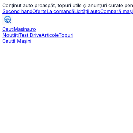
Conținut auto proaspăt, topuri utile și anunțuri curate pen
Second hand
Oferte
La comandă
Licității auto
Compară mași
CautiMasina
.ro
Noutăți
Test Drive
Articole
Topuri
Caută Mașini