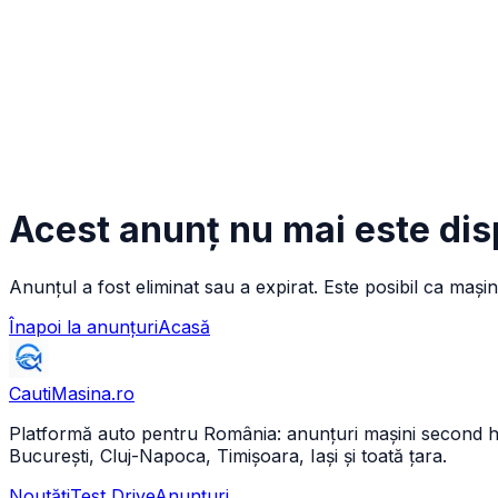
Acest anunț nu mai este dis
Anunțul a fost eliminat sau a expirat. Este posibil ca mașin
Înapoi la anunțuri
Acasă
CautiMasina
.ro
Platformă auto pentru România: anunțuri mașini second hand 
București, Cluj-Napoca, Timișoara, Iași și toată țara.
Noutăți
Test Drive
Anunțuri