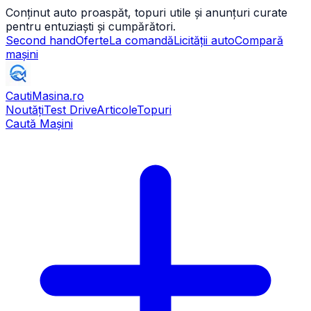
Conținut auto proaspăt, topuri utile și anunțuri curate
pentru entuziaști și cumpărători.
Second hand
Oferte
La comandă
Licității auto
Compară
mașini
CautiMasina
.ro
Noutăți
Test Drive
Articole
Topuri
Caută Mașini