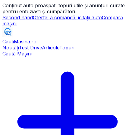
Conținut auto proaspăt, topuri utile și anunțuri curate
pentru entuziaști și cumpărători.
Second hand
Oferte
La comandă
Licității auto
Compară
mașini
CautiMasina
.ro
Noutăți
Test Drive
Articole
Topuri
Caută Mașini