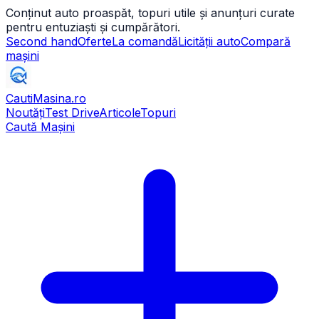
Conținut auto proaspăt, topuri utile și anunțuri curate
pentru entuziaști și cumpărători.
Second hand
Oferte
La comandă
Licității auto
Compară
mașini
CautiMasina
.ro
Noutăți
Test Drive
Articole
Topuri
Caută Mașini