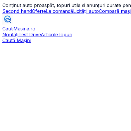
Conținut auto proaspăt, topuri utile și anunțuri curate pen
Second hand
Oferte
La comandă
Licității auto
Compară mași
CautiMasina
.ro
Noutăți
Test Drive
Articole
Topuri
Caută Mașini