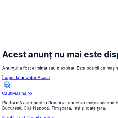
Acest anunț nu mai este dis
Anunțul a fost eliminat sau a expirat. Este posibil ca mașin
Înapoi la anunțuri
Acasă
CautiMasina
.ro
Platformă auto pentru România: anunțuri mașini second hand 
București, Cluj-Napoca, Timișoara, Iași și toată țara.
Noutăți
Test Drive
Anunțuri