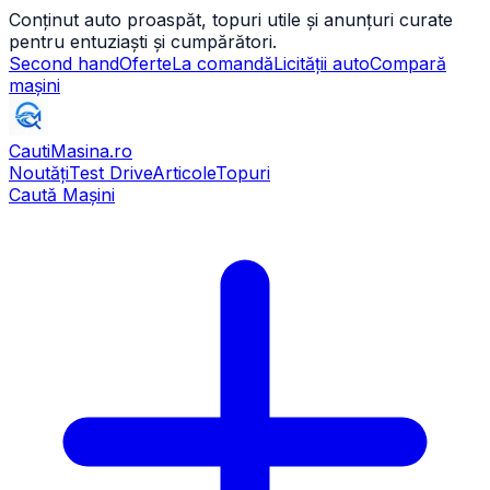
Conținut auto proaspăt, topuri utile și anunțuri curate
pentru entuziaști și cumpărători.
Second hand
Oferte
La comandă
Licității auto
Compară
mașini
CautiMasina
.ro
Noutăți
Test Drive
Articole
Topuri
Caută Mașini