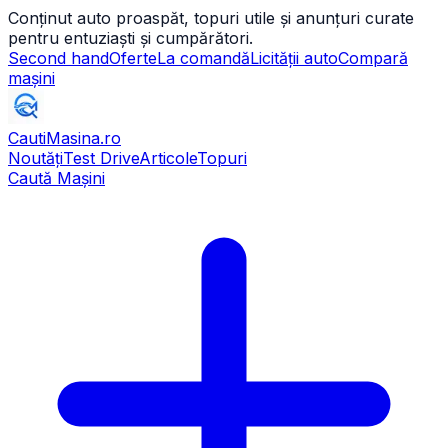
Conținut auto proaspăt, topuri utile și anunțuri curate
pentru entuziaști și cumpărători.
Second hand
Oferte
La comandă
Licității auto
Compară
mașini
CautiMasina
.ro
Noutăți
Test Drive
Articole
Topuri
Caută Mașini