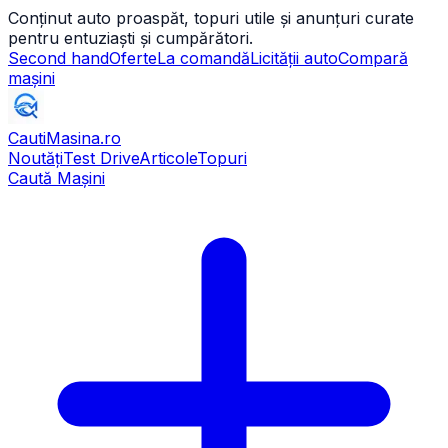
Conținut auto proaspăt, topuri utile și anunțuri curate
pentru entuziaști și cumpărători.
Second hand
Oferte
La comandă
Licității auto
Compară
mașini
CautiMasina
.ro
Noutăți
Test Drive
Articole
Topuri
Caută Mașini