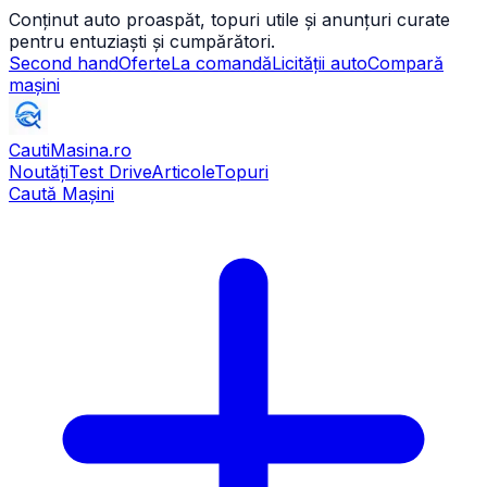
Conținut auto proaspăt, topuri utile și anunțuri curate
pentru entuziaști și cumpărători.
Second hand
Oferte
La comandă
Licității auto
Compară
mașini
CautiMasina
.ro
Noutăți
Test Drive
Articole
Topuri
Caută Mașini