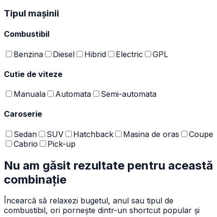
Tipul mașinii
Combustibil
Benzina
Diesel
Hibrid
Electric
GPL
Cutie de viteze
Manuala
Automata
Semi-automata
Caroserie
Sedan
SUV
Hatchback
Masina de oras
Coupe
Cabrio
Pick-up
Nu am găsit rezultate pentru această
combinație
Încearcă să relaxezi bugetul, anul sau tipul de
combustibil, ori pornește dintr-un shortcut popular și