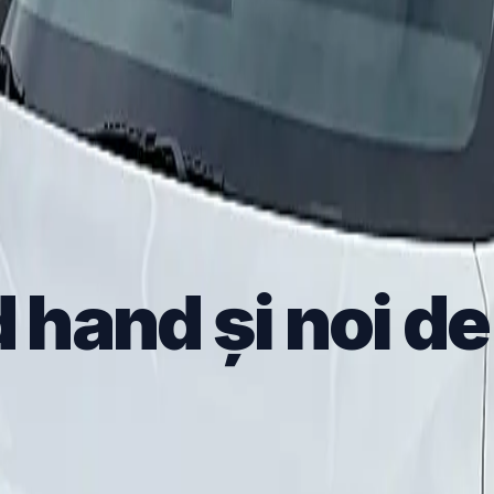
 hand și noi d