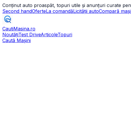
Conținut auto proaspăt, topuri utile și anunțuri curate pen
Second hand
Oferte
La comandă
Licității auto
Compară mași
CautiMasina
.ro
Noutăți
Test Drive
Articole
Topuri
Caută Mașini