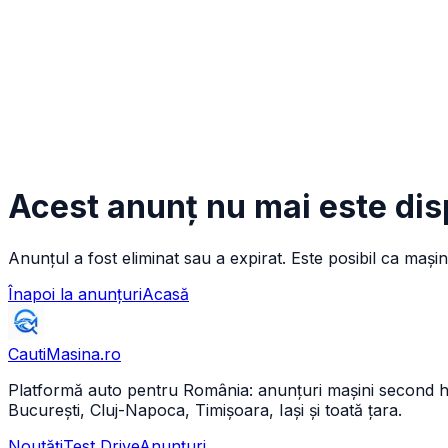
Acest anunț nu mai este dis
Anunțul a fost eliminat sau a expirat. Este posibil ca mașin
Înapoi la anunțuri
Acasă
CautiMasina
.ro
Platformă auto pentru România: anunțuri mașini second hand 
București, Cluj-Napoca, Timișoara, Iași și toată țara.
Noutăți
Test Drive
Anunțuri